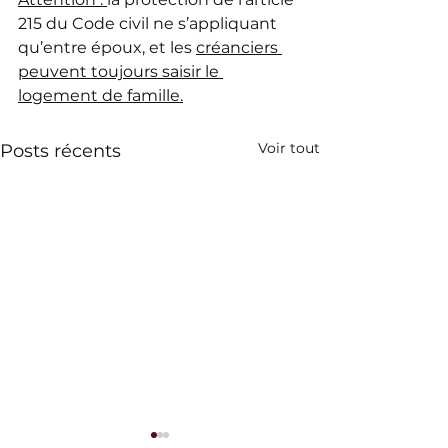
215 du Code civil ne s’appliquant 
qu’entre époux, et les 
créanciers 
peuvent toujours saisir le 
logement de famille.
Voir tout
Posts récents
Contester une filiation
La résidence de l'e